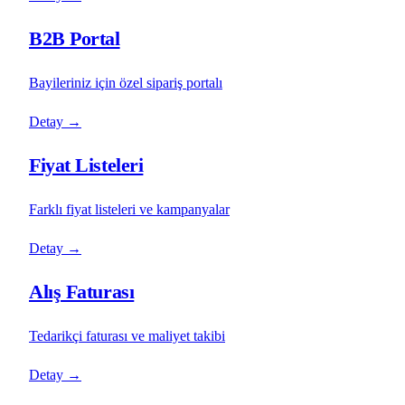
B2B Portal
Bayileriniz için özel sipariş portalı
Detay
→
Fiyat Listeleri
Farklı fiyat listeleri ve kampanyalar
Detay
→
Alış Faturası
Tedarikçi faturası ve maliyet takibi
Detay
→