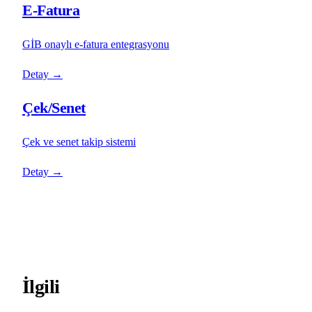
E-Fatura
GİB onaylı e-fatura entegrasyonu
Detay
→
Çek/Senet
Çek ve senet takip sistemi
Detay
→
İlgili
programlar