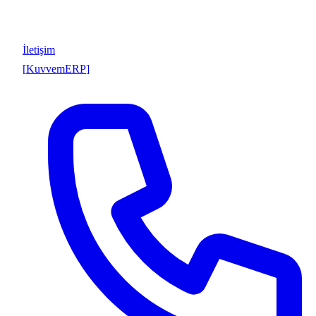
İletişim
[
Kuvvem
ERP
]