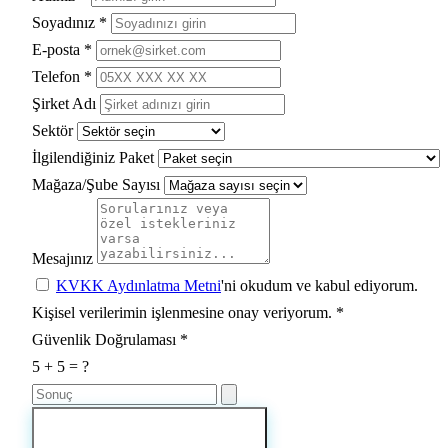
Soyadınız
*
E-posta
*
Telefon
*
Şirket Adı
Sektör
İlgilendiğiniz Paket
Mağaza/Şube Sayısı
Mesajınız
KVKK Aydınlatma Metni
'ni okudum ve kabul ediyorum.
Kişisel verilerimin işlenmesine onay veriyorum.
*
Güvenlik Doğrulaması
*
5
+
5
=
?
Demo Talebimi Gönder