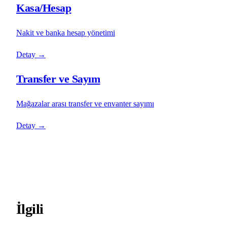
Kasa/Hesap
Nakit ve banka hesap yönetimi
Detay
→
Transfer ve Sayım
Mağazalar arası transfer ve envanter sayımı
Detay
→
İlgili
programlar