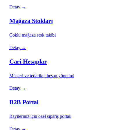
Detay
→
Mağaza Stokları
Çoklu mağaza stok takibi
Detay
→
Cari Hesaplar
Müşteri ve tedarikçi hesap yönetimi
Detay
→
B2B Portal
Bayileriniz için özel sipariş portalı
Detay
→