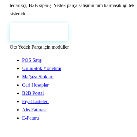
tedarikçi, B2B sipariş. Yedek parça satışının tüm karmaşıklığı tek
sistemde.
Ücretsiz Demo Al
0216 390 02 20
Oto Yedek Parça için modüller
POS Satış
Ürün/Stok Yönetimi
Mağaza Stokları
Cari Hesaplar
B2B Portal
Fiyat Listeleri
Alış Faturası
E-Fatura